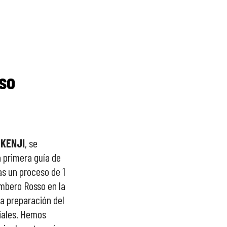
so
KENJI
, se
a primera guía de
ras un proceso de 1
mbero Rosso en la
la preparación del
iales. Hemos