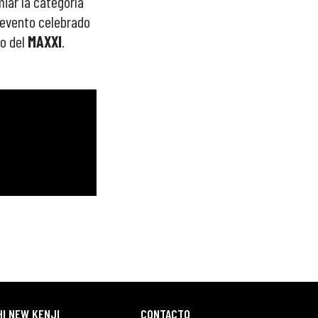
miar la categoría
 evento celebrado
o del
MAXXI
.
I NEW KENJI
CONTACTO