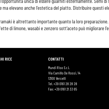
o l’opportunità unica di essere guarniti esternamente. Semi d
ma elevano anche l’estetica del piatto. Distribuire questi ele
ramaki è altrettanto importante quanto la loro preparazione. D
te di limone, wasabi e zenzero sott’aceto può migliorare l’e
HI RICE
CONTATTI
Mundi Riso S.r.l.
Via Camillo De Rossi, 14
13100 Vercelli
Tel. +39 0161 28 28 28
Fax: +39 0161 21 33 65