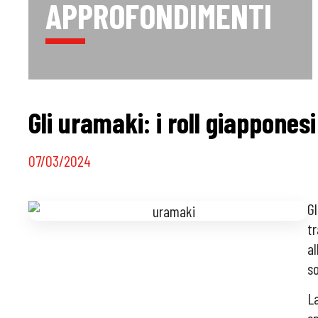
APPROFONDIMENTI
Gli uramaki: i roll giappone
07/03/2024
Gl
tr
al
s
La