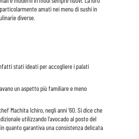
nali e moderni in modi sempre nuovi. La loro
o particolarmente amati nei menu di sushi in
linarie diverse.
atti stati ideati per accogliere i palati
entavano un aspetto più familiare e meno
hef Machita Ichiro, negli anni ’60. Si dice che
dizionale utilizzando l’avocado al posto del
, in quanto garantiva una consistenza delicata