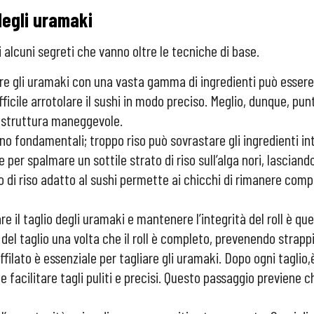
degli uramaki
alcuni segreti che vanno oltre le tecniche di base.
pire gli uramaki con una vasta gamma di ingredienti può essere 
icile arrotolare il sushi in modo preciso. Meglio, dunque, punt
a struttura maneggevole.
 sono fondamentali; troppo riso può sovrastare gli ingredienti i
e per spalmare un sottile strato di riso sull’alga nori, lascian
l tipo di riso adatto al sushi permette ai chicchi di rimanere com
are il taglio degli uramaki e mantenere l’integrità del roll è que
e del taglio una volta che il roll è completo, prevenendo strapp
affilato è essenziale per tagliare gli uramaki. Dopo ogni tagli
e facilitare tagli puliti e precisi. Questo passaggio previene c