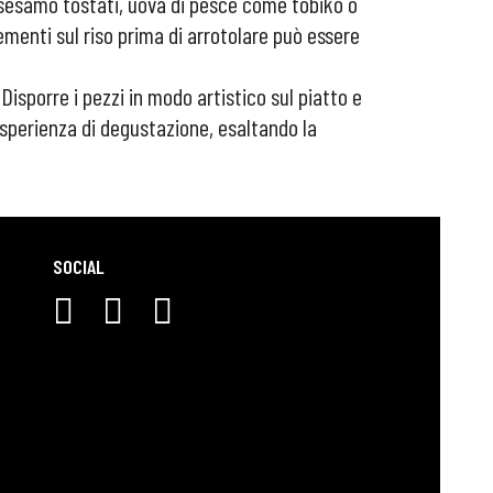
i sesamo tostati, uova di pesce come tobiko o
menti sul riso prima di arrotolare può essere
isporre i pezzi in modo artistico sul piatto e
sperienza di degustazione, esaltando la
SOCIAL