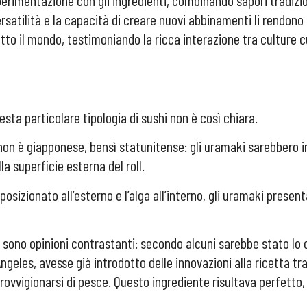
perimentazione con gli ingredienti, combinando sapori tradizio
rsatilità e la capacità di creare nuovi abbinamenti li rendon
tto il mondo, testimoniando la ricca interazione tra culture cu
sta particolare tipologia di sushi non è così chiara.
non è giapponese, bensì statunitense: gli uramaki sarebbero inf
la superficie esterna del roll.
o posizionato all’esterno e l’alga all’interno, gli uramaki pres
ci sono opinioni contrastanti: secondo alcuni sarebbe stato lo c
ngeles, avesse già introdotto delle innovazioni alla ricetta tra
provvigionarsi di pesce. Questo ingrediente risultava perfetto