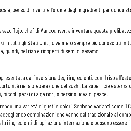
locale, pensò di invertire l’ordine degli ingredienti per conqu
idekazu Tojo, chef di Vancounver, a inventare questa prelibate
 in tutti gli Stati Uniti, divennero sempre più conosciuti in tut
a, quindi, nel riso e ricoperti di semi di sesamo.
sentata dall’inversione degli ingredienti, con il riso all’esterno
ortunità nella preparazione del sushi. La superficie esterna di
piccoli pezzi di alga nori, o persino uova di pesce.
frendo una varietà di gusti e colori. Sebbene varianti come il C
, accogliendo combinazioni che vanno dal tradizionale al co
 altri ingredienti di ispirazione internazionale possono essere in